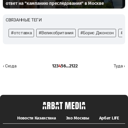
ответ на "кампанию преследования" в Москве
СВЯЗАННЫЕ ТЕГИ
#отставка
#Великобритания
#Борис Джонсон
#пр
1
2
3
4
5
6
...
21
22
‹ Сюда
Туда ›
Новости Казахстана
Эхо Москвы
Арбат LIFE