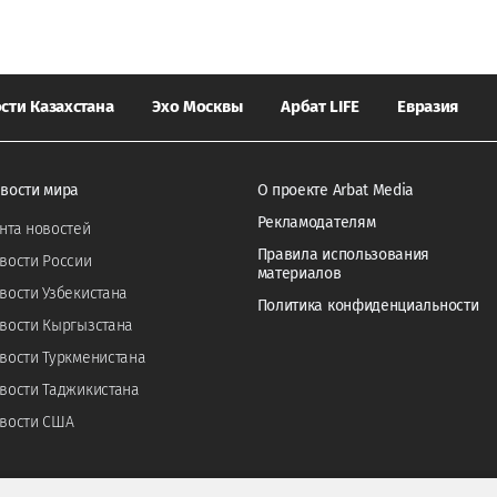
сти Казахстана
Эхо Москвы
Арбат LIFE
Евразия
вости мира
О проекте Arbat Media
Рекламодателям
нта новостей
Правила использования
вости России
материалов
вости Узбекистана
Политика конфиденциальности
вости Кыргызстана
вости Туркменистана
вости Таджикистана
вости США