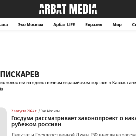
тана
Эхо Москвы
Арбат LIFE
Евразия
Мир
С
 ПИСКАРЕВ
них новостей на единственном евразийском портале в Казахстан
ia
2 августа 2024 г.
/ Эхо Москвы
Госдума рассматривает законопроект о нак
рубежом россиян
Депутаты Государственной Думы РФ внесли на рассм