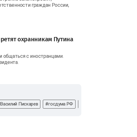
тственности граждан России,
претят охранникам Путина
и общаться с иностранцами.
зидента.
Василий Пискарев
#госдума РФ
#единая россия
#закон