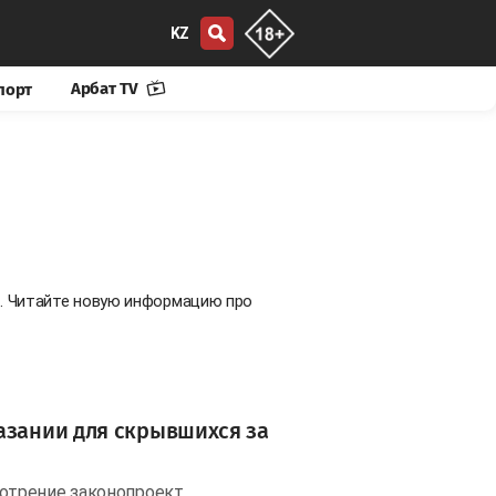
KZ
Арбат TV
порт
е. Читайте новую информацию про
азании для скрывшихся за
отрение законопроект,