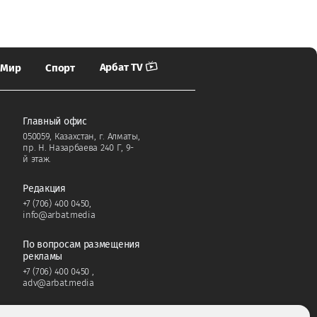
Арбат TV
Мир
Спорт
Главный офис
050059, Казахстан, г. Алматы,
пр. Н. Назарбаева 240 Г, 9-
й этаж.
Редакция
+7 (706) 400 0450
,
info@arbat.media
По вопросам размещения
рекламы
+7 (706) 400 0450
,
adv@arbat.media