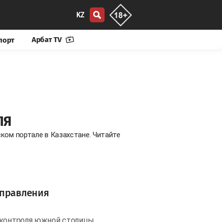
KZ
Арбат TV
порт
ЛЯ
ком портале в Казахстане. Читайте
Управления
о контроля южной столицы