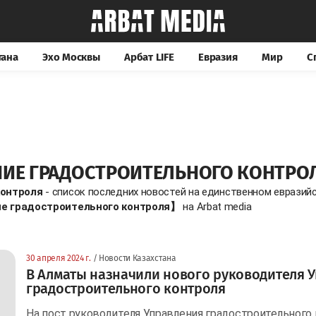
тана
Эхо Москвы
Арбат LIFE
Евразия
Мир
С
НИЕ ГРАДОСТРОИТЕЛЬНОГО КОНТРО
контроля
- список последних новостей на единственном евразийс
е градостроительного контроля】
на Arbat media
30 апреля 2024 г.
/ Новости Казахстана
В Алматы назначили нового руководителя 
градостроительного контроля
На пост руководителя Управления градостроительног