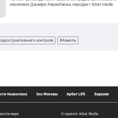
назначили Данияра Кирикбаева, передает Arbat.media.
градостроительного контроля
#Алматы
сти Казахстана
Эхо Москвы
Арбат LIFE
Евразия
вости мира
О проекте Arbat Media