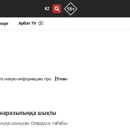
KZ
Арбат TV
порт
йте новую информацию про
【Ұлан-
қ наразылыққа шықты
лыққа шыққан. Олардың табабы