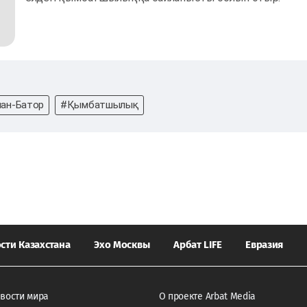
ан-Батор
#Қымбатшылық
сти Казахстана
Эхо Москвы
Арбат LIFE
Евразия
вости мира
О проекте Arbat Media