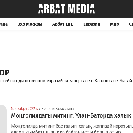
тана
Эхо Москвы
Арбат LIFE
Евразия
Мир
С
ТОР
остей на единственном евразийском портале в Казахстане. Чита
5 декабря 2022 г.
/ Новости Казахстана
Моңғолиядағы митинг: Ұлан-Баторда халы
Моңғолияда митинг басталып, халық жаппавй наразы
елдегі қымбатшылыққа байланысты болып отыр.