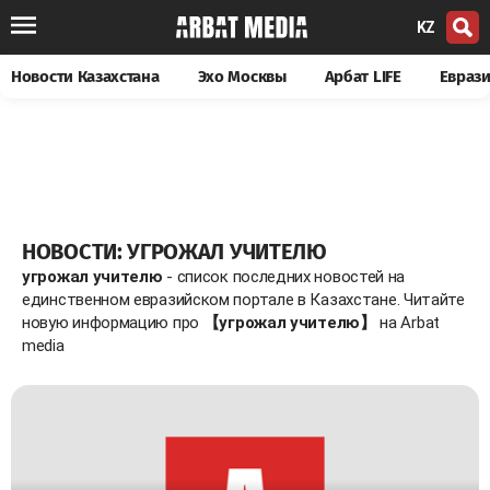
KZ
Новости Казахстана
Эхо Москвы
Арбат LIFE
Евраз
НОВОСТИ: УГРОЖАЛ УЧИТЕЛЮ
угрожал учителю
- список последних новостей на
единственном евразийском портале в Казахстане. Читайте
новую информацию про
【угрожал учителю】
на Arbat
media