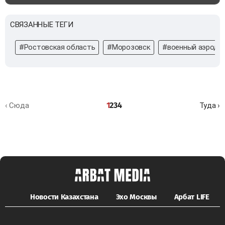
СВЯЗАННЫЕ ТЕГИ
#Ростовская область
#Морозовск
#военный аэродр
1
2
3
4
‹ Сюда
Туда ›
Новости Казахстана
Эхо Москвы
Арбат LIFE