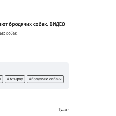
ляют бродячих собак. ВИДЕО
ых собак.
и
#Атырау
#бродячие собаки
#Животные
#жестокое
Туда ›