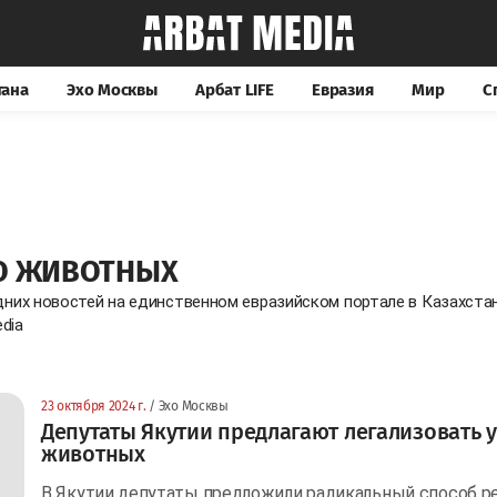
тана
Эхо Москвы
Арбат LIFE
Евразия
Мир
С
ВО ЖИВОТНЫХ
дних новостей на единственном евразийском портале в Казахста
dia
23 октября 2024 г.
/ Эхо Москвы
Депутаты Якутии предлагают легализовать 
животных
В Якутии депутаты предложили радикальный способ 