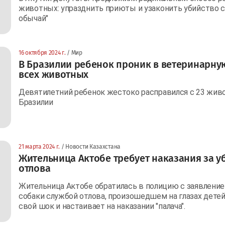
животных: упразднить приюты и узаконить убийство с
обычай"
16 октября 2024 г.
/ Мир
В Бразилии ребенок проник в ветеринарну
всех животных
Девятилетний ребенок жестоко расправился с 23 жив
Бразилии
21 марта 2024 г.
/ Новости Казахстана
Жительница Актобе требует наказания за у
отлова
Жительница Актобе обратилась в полицию с заявление
собаки службой отлова, произошедшем на глазах дете
свой шок и настаивает на наказании "палача".