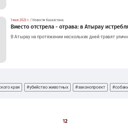
1 мая 2023 г.
/ Новости Казахстана
Вместо отстрела - отрава: в Атырау истреб
В Атырау на протяжении нескольких дней травят уличн
кого края
#убийство животных
#законопроект
#собак
1
2