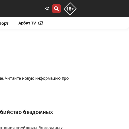
KZ
Арбат TV
порт
не. Читайте новую информацию про
убийство бездомных
решения проблемы бездомных