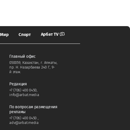
Арбат TV
Мир
Спорт
Главный офис
050059, Казахстан, г. Алматы,
пр. Н. Назарбаева 240 Г, 9-
й этаж.
Редакция
+7 (706) 400 0450
,
info@arbat.media
По вопросам размещения
рекламы
+7 (706) 400 0450
,
adv@arbat.media