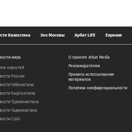
сти Казахстана
Эхо Москвы
Арбат LIFE
Евразия
вости мира
О проекте Arbat Media
Рекламодателям
нта новостей
Правила использования
вости России
материалов
вости Узбекистана
Политика конфиденциальности
вости Кыргызстана
вости Туркменистана
вости Таджикистана
вости США