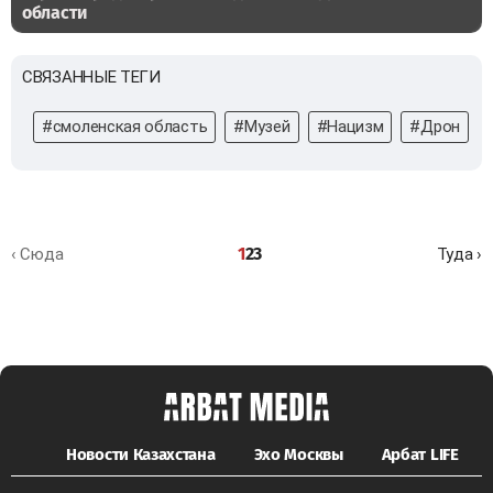
области
СВЯЗАННЫЕ ТЕГИ
#смоленская область
#Музей
#Нацизм
#Дрон
1
2
3
‹ Сюда
Туда ›
Новости Казахстана
Эхо Москвы
Арбат LIFE