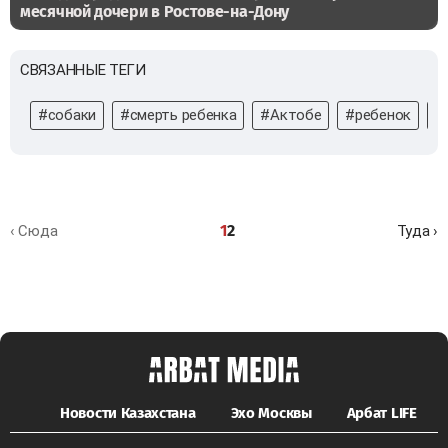
месячной дочери в Ростове-на-Дону
СВЯЗАННЫЕ ТЕГИ
#собаки
#смерть ребенка
#Актобе
#ребенок
#
1
2
‹ Сюда
Туда ›
Новости Казахстана
Эхо Москвы
Арбат LIFE