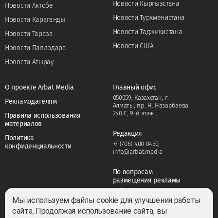
Новости Кыргызстана
Новости Актобе
Новости Туркменистана
Новости Караганды
Новости Таджикистана
Новости Тараза
Новости США
Новости Павлодара
Новости Атырау
О проекте Arbat Media
Главный офис
050059, Казахстан, г.
Рекламодателям
Алматы, пр. Н. Назарбаева
240 Г, 9-й этаж.
Правила использования
материалов
Редакция
Политика
+7 (706) 400 0450
,
конфиденциальности
info@arbat.media
По вопросам
размещения рекламы
+7 (706) 400 0450
,
adv@arbat.media
Мы используем файлы cookie для улучшения работы
сайта. Продолжая использование сайта, вы