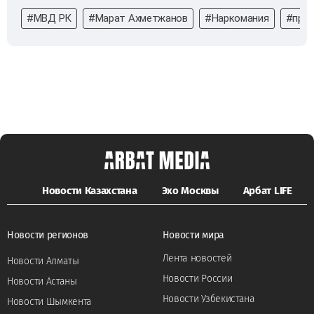
#МВД РК
#Марат Ахметжанов
#Наркомания
#про
Новости Казахстана
Эхо Москвы
Арбат LIFE
Новости регионов
Новости мира
Лента новостей
Новости Алматы
Новости России
Новости Астаны
Новости Узбекистана
Новости Шымкента