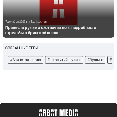
7 декабря 2023 г.
/ Эхо Москвы
Принесла ружье и охотничий нож: подробности
стрельбы в брянской школе
СВЯЗАННЫЕ ТЕГИ
#Брянская школа
#школьный шутинг
#буллинг
#ра