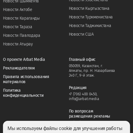
Новости Шымкента
Новости Кыргызстана
Новости Актобе
Новости Туркменистана
Новости Караганды
Новости Таджикистана
Новости Тараза
Новости США
Новости Павлодара
Новости Атырау
О проекте Arbat Media
Главный офис
050059, Казахстан, г.
Рекламодателям
Алматы, пр. Н. Назарбаева
240 Г, 9-й этаж.
Правила использования
материалов
Редакция
Политика
+7 (706) 400 0450
,
конфиденциальности
info@arbat.media
По вопросам
размещения рекламы
+7 (706) 400 0450
,
adv@arbat.media
Мы используем файлы cookie для улучшения работы