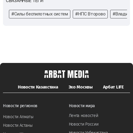
СВЯЗАННЫЕ ТЕГИ
#Силы беспилотных систем
#НПС Второво
#Владими
Новости Казахстана
Эхо Москвы
Арбат LIFE
Новости регионов
Новости мира
Лента новостей
Новости Алматы
Новости России
Новости Астаны
Новости Узбекистана