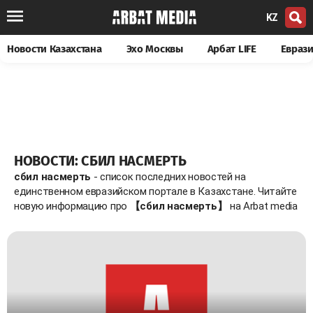
KZ
Новости Казахстана
Эхо Москвы
Арбат LIFE
Евраз
НОВОСТИ: СБИЛ НАСМЕРТЬ
сбил насмерть
- список последних новостей на
единственном евразийском портале в Казахстане. Читайте
новую информацию про
【сбил насмерть】
на Arbat media