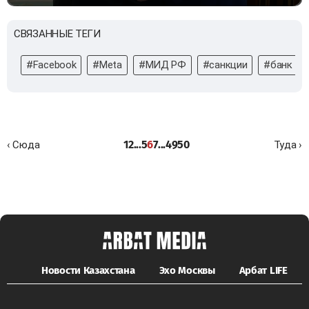
СВЯЗАННЫЕ ТЕГИ
#Facebook
#Meta
#МИД РФ
#санкции
#банк
1
2
...
5
6
7
...
49
50
‹ Сюда
Туда ›
Новости Казахстана
Эхо Москвы
Арбат LIFE