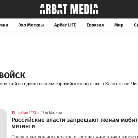
тана
Эхо Москвы
Арбат LIFE
Евразия
Мир
С
 ВОЙСК
новостей на единственном евразийском портале в Казахстане. Ч
15 ноября 2023 г.
/ Эхо Москвы
Российские власти запрещают женам моби
митинги
Сразу в нескольких крупных городах чиновники запре