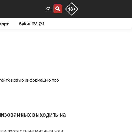
KZ
Арбат TV
порт
итайте новую информацию про
лизованных выходить на
тили протестные митинги жен