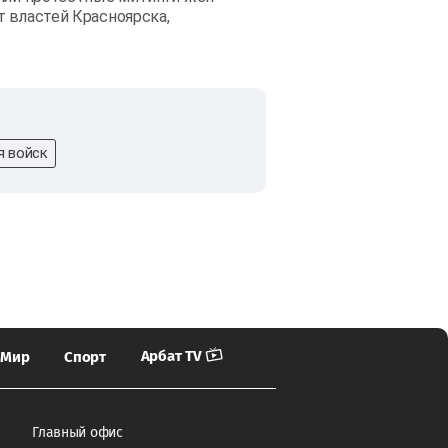
т властей Красноярска,
я войск
Арбат TV
Мир
Спорт
Главный офис