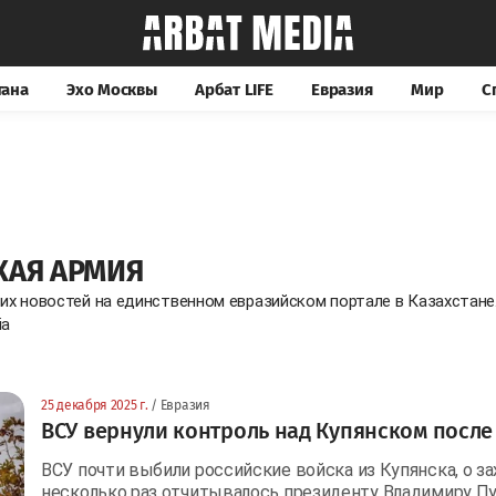
тана
Эхо Москвы
Арбат LIFE
Евразия
Мир
С
КАЯ АРМИЯ
их новостей на единственном евразийском портале в Казахстан
ia
25 декабря 2025 г.
/ Евразия
ВСУ вернули контроль над Купянском после
ВСУ почти выбили российские войска из Купянска, о 
несколько раз отчитывалось президенту Владимиру Пут