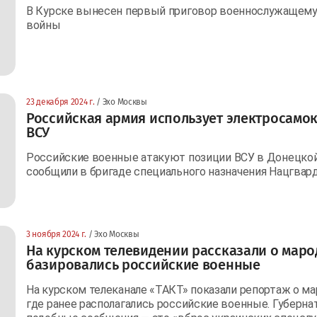
В Курске вынесен первый приговор военнослужащему п
войны
23 декабря 2024 г.
/ Эхо Москвы
Российская армия использует электросамо
ВСУ
Российские военные атакуют позиции ВСУ в Донецкой 
сообщили в бригаде специального назначения Нацгвар
3 ноября 2024 г.
/ Эхо Москвы
На курском телевидении рассказали о марод
базировались российские военные
На курском телеканале «ТАКТ» показали репортаж о м
где ранее располагались российские военные. Губернат