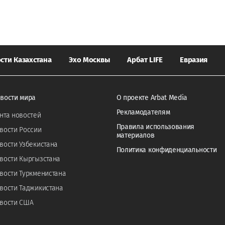
сти Казахстана
Эхо Москвы
Арбат LIFE
Евразия
вости мира
О проекте Arbat Media
Рекламодателям
нта новостей
Правила использования
вости России
материалов
вости Узбекистана
Политика конфиденциальности
вости Кыргызстана
вости Туркменистана
вости Таджикистана
вости США