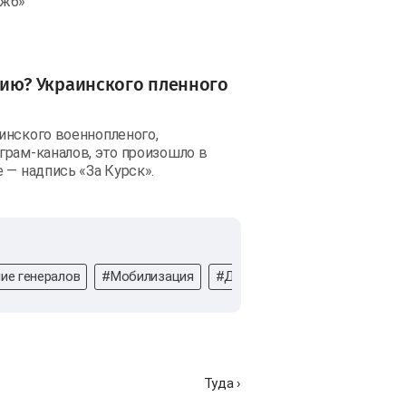
ужб»
ию? Украинского пленного
инского военнопленого,
грам-каналов, это произошло в
 — надпись «За Курск».
ие генералов
#Мобилизация
#Данные
#Агитбригады
Туда ›