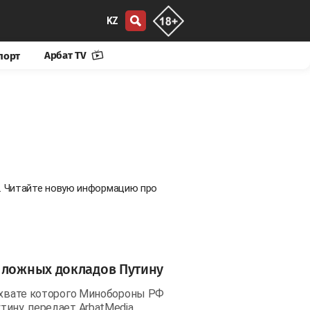
KZ
Арбат TV
порт
е. Читайте новую информацию про
 ложных докладов Путину
захвате которого Минобороны РФ
ину, передает ArbatMedia.