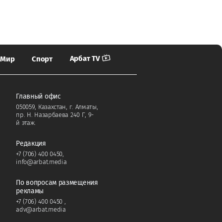
Арбат TV
Мир
Спорт
Главный офис
050059, Казахстан, г. Алматы,
пр. Н. Назарбаева 240 Г, 9-
й этаж.
Редакция
+7 (706) 400 0450
,
info@arbat.media
По вопросам размещения
рекламы
+7 (706) 400 0450
,
adv@arbat.media