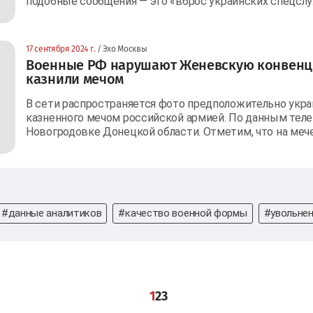
подобные сообщения — это «вброс украинских спецсл
17 сентября 2024 г.
/ Эхо Москвы
Военные РФ нарушают Женевскую конвенц
казнили мечом
В сети распространяется фото предположительно укра
казненного мечом российской армией. По данным теле
Новогродовке Донецкой области. Отметим, что на мече
#данные аналитиков
#качество военной формы
#увольнен
1
2
3