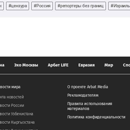
н
#цензура
#Россия
#репортеры без границ
#Израиль
на
Эхо Москвы
Арбат LIFE
Евразия
Мир
Сп
вости мира
О проекте Arbat Media
Рекламодателям
нта новостей
Правила использования
вости России
материалов
вости Узбекистана
Политика конфиденциальности
вости Кыргызстана