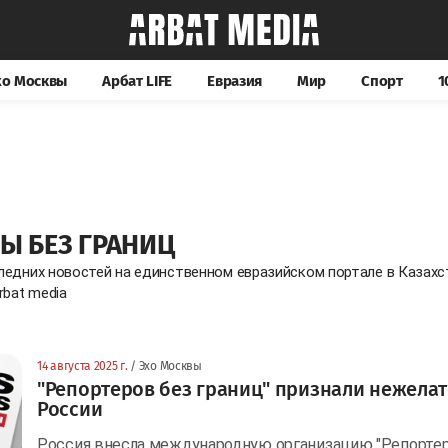
хо Москвы
Арбат LIFE
Евразия
Мир
Спорт
1
Ы БЕЗ ГРАНИЦ
ледних новостей на единственном евразийском портале в Казах
rbat media
14 августа 2025 г.
/ Эхо Москвы
"Репортеров без границ" признали нежела
России
Россия внесла международную организацию "Репортеры