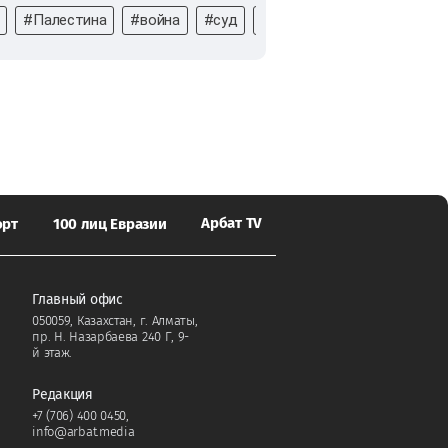
#Палестина
#война
#суд
#МУС
#Международный 
Арбат TV
орт
100 лиц Евразии
Главный офис
050059, Казахстан, г. Алматы,
пр. Н. Назарбаева 240 Г, 9-
й этаж.
Редакция
+7 (706) 400 0450
,
info@arbat.media