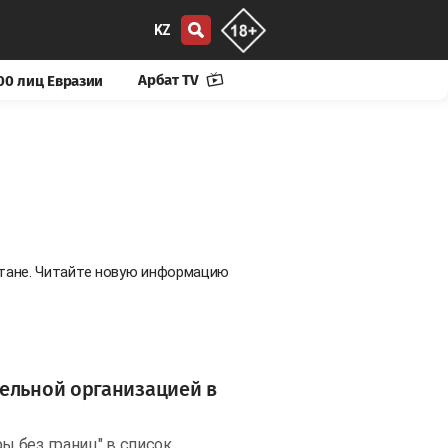
KZ
Арбат TV
00 лиц Евразии
стане. Читайте новую информацию
тельной организацией в
 без границ" в список