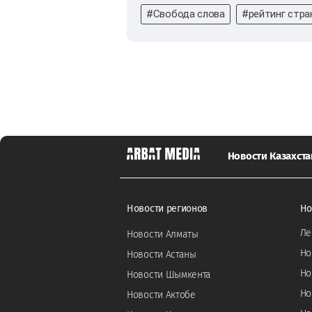
#Свобода слова
#рейтинг стра
Новости Казахста
Новости регионов
Но
Ле
Новости Алматы
Но
Новости Астаны
Но
Новости Шымкента
Но
Новости Актобе