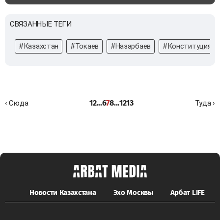
СВЯЗАННЫЕ ТЕГИ
#Казахстан
#Токаев
#Назарбаев
#Конституция
1
2
...
6
7
8
...
12
13
‹ Сюда
Туда ›
Новости Казахстана
Эхо Москвы
Арбат LIFE