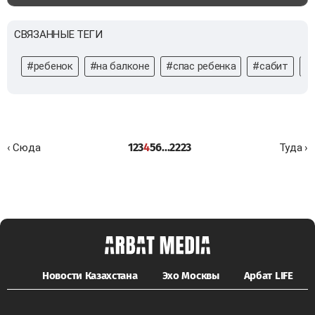
СВЯЗАННЫЕ ТЕГИ
#ребенок
#на балконе
#спас ребенка
#сабит
#
1
2
3
4
5
6
...
22
23
‹ Сюда
Туда ›
Новости Казахстана
Эхо Москвы
Арбат LIFE