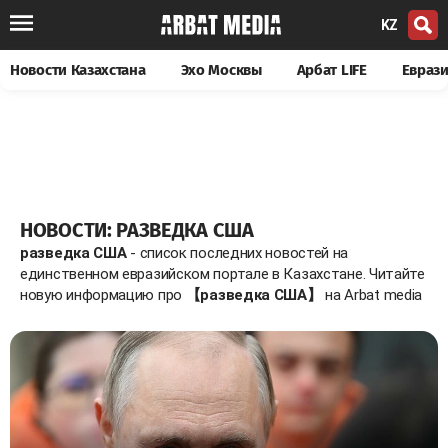
KZ
Новости Казахстана
Эхо Москвы
Арбат LIFE
Евраз
НОВОСТИ: РАЗВЕДКА США
разведка США
- список последних новостей на
единственном евразийском портале в Казахстане. Читайте
новую информацию про
【разведка США】
на Arbat media