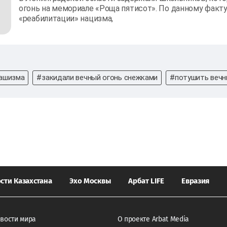
огонь на мемориале «Роща пятисот». По данному факту
«реабилитации» нацизма,
ашизма
#закидали вечный огонь снежками
#потушить вечн
сти Казахстана
Эхо Москвы
Арбат LIFE
Евразия
вости мира
О проекте Arbat Media