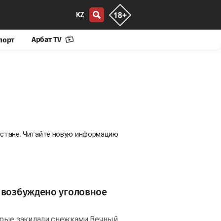
KZ
Арбат TV
порт
хстане. Читайте новую информацию
: возбуждено уголовное
орые закидали снежками Вечный