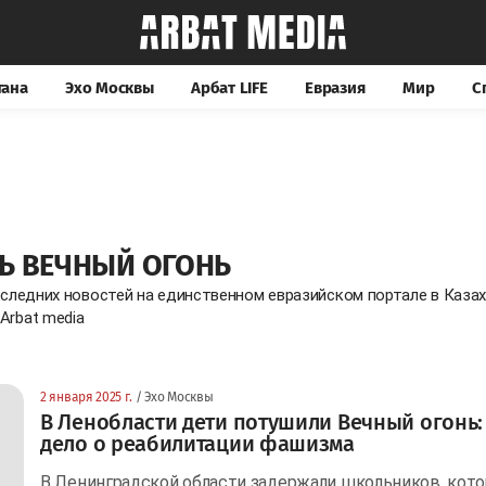
тана
Эхо Москвы
Арбат LIFE
Евразия
Мир
С
Ь ВЕЧНЫЙ ОГОНЬ
оследних новостей на единственном евразийском портале в Каза
Arbat media
2 января 2025 г.
/ Эхо Москвы
В Ленобласти дети потушили Вечный огонь
дело о реабилитации фашизма
В Ленинградской области задержали школьников, кот