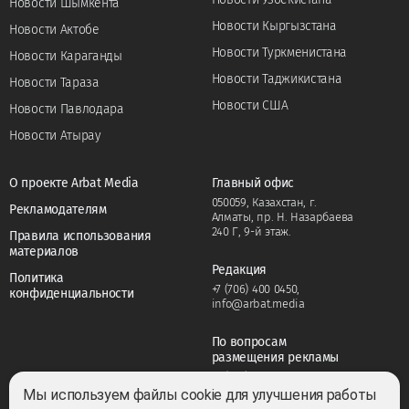
Новости Шымкента
Новости Кыргызстана
Новости Актобе
Новости Туркменистана
Новости Караганды
Новости Таджикистана
Новости Тараза
Новости США
Новости Павлодара
Новости Атырау
О проекте Arbat Media
Главный офис
050059, Казахстан, г.
Рекламодателям
Алматы, пр. Н. Назарбаева
240 Г, 9-й этаж.
Правила использования
материалов
Редакция
Политика
+7 (706) 400 0450
,
конфиденциальности
info@arbat.media
По вопросам
размещения рекламы
+7 (706) 400 0450
,
adv@arbat.media
Мы используем файлы cookie для улучшения работы