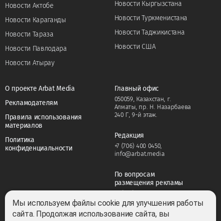
Новости Кыргызстана
Новости Актобе
Новости Туркменистана
Новости Караганды
Новости Таджикистана
Новости Тараза
Новости США
Новости Павлодара
Новости Атырау
О проекте Arbat Media
Главный офис
050059, Казахстан, г.
Рекламодателям
Алматы, пр. Н. Назарбаева
240 Г, 9-й этаж.
Правила использования
материалов
Редакция
Политика
+7 (706) 400 0450
,
конфиденциальности
info@arbat.media
По вопросам
размещения рекламы
+7 (706) 400 0450
,
adv@arbat.media
Мы используем файлы cookie для улучшения работы
сайта. Продолжая использование сайта, вы