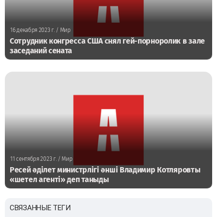
16 декабря 2023 г.
/ Мир
Сотрудник конгресса США снял гей-порноролик в зале
заседаний сената
11 сентября 2023 г.
/ Мир
Ресей әділет министрлігі әнші Владимир Котляровты
«шетел агенті» деп таныды
СВЯЗАННЫЕ ТЕГИ