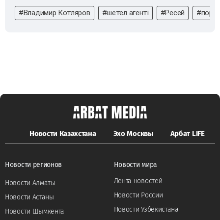
#Владимир Котляров
#шетел агенті
#Ресей
#порн
Новости Казахстана
Эхо Москвы
Арбат LIFE
Новости регионов
Новости мира
Лента новостей
Новости Алматы
Новости России
Новости Астаны
Новости Узбекистана
Новости Шымкента