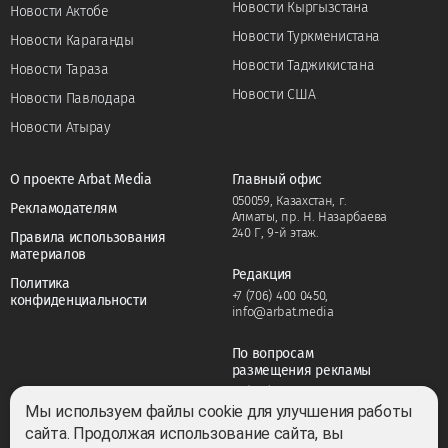
Новости Кыргызстана
Новости Актобе
Новости Туркменистана
Новости Караганды
Новости Таджикистана
Новости Тараза
Новости США
Новости Павлодара
Новости Атырау
О проекте Arbat Media
Главный офис
050059, Казахстан, г.
Рекламодателям
Алматы, пр. Н. Назарбаева
240 Г, 9-й этаж.
Правила использования
материалов
Редакция
Политика
+7 (706) 400 0450
,
конфиденциальности
info@arbat.media
По вопросам
размещения рекламы
+7 (706) 400 0450
,
adv@arbat.media
Мы используем файлы cookie для улучшения работы
сайта. Продолжая использование сайта, вы