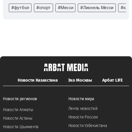
#футбол
#спорт
#Месси
#Лионель Месси
#клу
Новости Казахстана
Эхо Москвы
Арбат LIFE
Новости регионов
Новости мира
Лента новостей
Новости Алматы
Новости России
Новости Астаны
Новости Узбекистана
Новости Шымкента