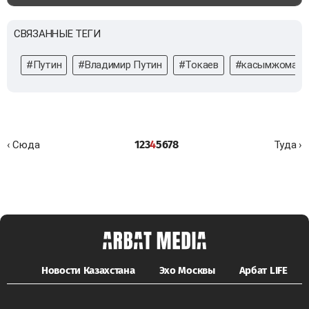
СВЯЗАННЫЕ ТЕГИ
#Путин
#Владимир Путин
#Токаев
#касымжомарт
1
2
3
4
5
6
7
8
‹ Сюда
Туда ›
Новости Казахстана
Эхо Москвы
Арбат LIFE