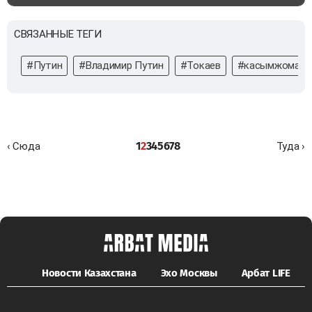
СВЯЗАННЫЕ ТЕГИ
#Путин
#Владимир Путин
#Токаев
#касымжомарт
1
2
3
4
5
6
7
8
‹ Сюда
Туда ›
Новости Казахстана
Эхо Москвы
Арбат LIFE