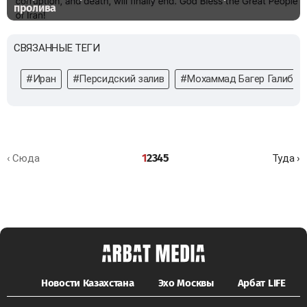
пролива
СВЯЗАННЫЕ ТЕГИ
#Иран
#Персидский залив
#Мохаммад Багер Галибаф
1
2
3
4
5
‹ Сюда
Туда ›
Новости Казахстана
Эхо Москвы
Арбат LIFE