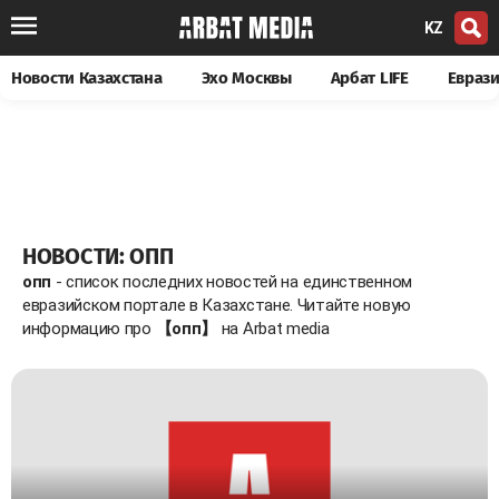
KZ
Новости Казахстана
Эхо Москвы
Арбат LIFE
Евраз
НОВОСТИ: ОПП
опп
- список последних новостей на единственном
евразийском портале в Казахстане. Читайте новую
информацию про
【опп】
на Arbat media