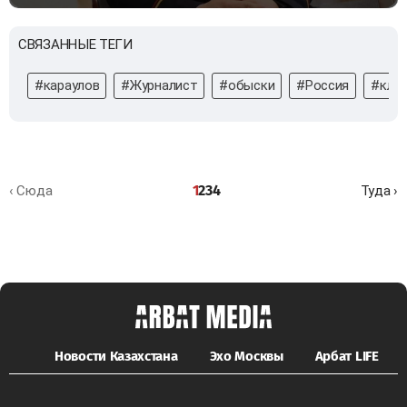
СВЯЗАННЫЕ ТЕГИ
#караулов
#Журналист
#обыски
#Россия
#кле
1
2
3
4
‹ Сюда
Туда ›
Новости Казахстана
Эхо Москвы
Арбат LIFE