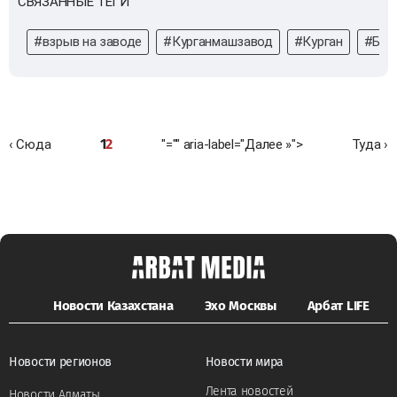
СВЯЗАННЫЕ ТЕГИ
#взрыв на заводе
#Курганмашзавод
#Курган
#БМ
1
2
‹ Сюда
"="" aria-label="Далее »">
Туда ›
Новости Казахстана
Эхо Москвы
Арбат LIFE
Новости регионов
Новости мира
Лента новостей
Новости Алматы