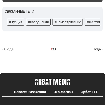
СВЯЗАННЫЕ ТЕГИ
#Турция
#наводнения
#Землетрясение
#Жертвы
1
2
3
‹ Сюда
Туда ›
Новости Казахстана
Эхо Москвы
Арбат LIFE