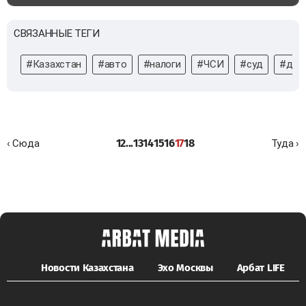
СВЯЗАННЫЕ ТЕГИ
#Казахстан
#авто
#налоги
#ЧСИ
#суд
#дол
1
2
...
13
14
15
16
17
18
‹ Сюда
Туда ›
Новости Казахстана
Эхо Москвы
Арбат LIFE