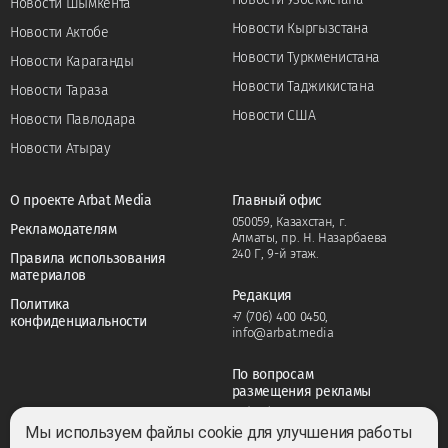
Новости Шымкента
Новости Кыргызстана
Новости Актобе
Новости Туркменистана
Новости Караганды
Новости Таджикистана
Новости Тараза
Новости США
Новости Павлодара
Новости Атырау
О проекте Arbat Media
Главный офис
050059, Казахстан, г.
Рекламодателям
Алматы, пр. Н. Назарбаева
240 Г, 9-й этаж.
Правила использования
материалов
Редакция
Политика
+7 (706) 400 0450
,
конфиденциальности
info@arbat.media
По вопросам
размещения рекламы
+7 (706) 400 0450
,
adv@arbat.media
Мы используем файлы cookie для улучшения работы