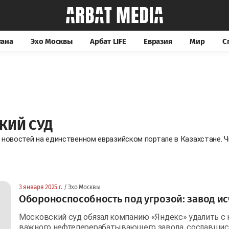
тана
Эхо Москвы
Арбат LIFE
Евразия
Мир
С
КИЙ СУД
 новостей на единственном евразийском портале в Казахстане.
3 января 2025 г.
/ Эхо Москвы
Обороноспособность под угрозой: завод ис
Московский суд обязал компанию «Яндекс» удалить с 
важного нефтеперерабатывающего завода, сославшись