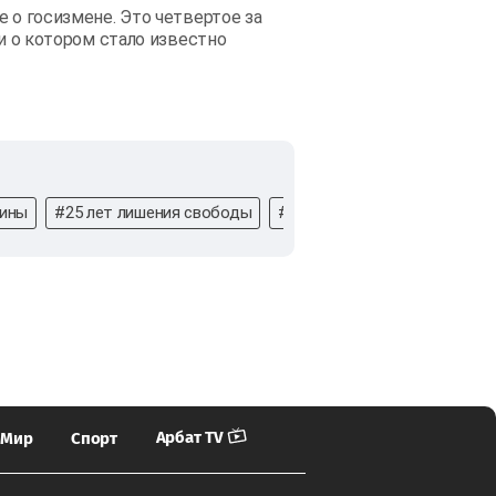
 о госизмене. Это четвертое за
ии о котором стало известно
аины
#25 лет лишения свободы
#контрабанда
#кокаин
Арбат TV
Мир
Спорт