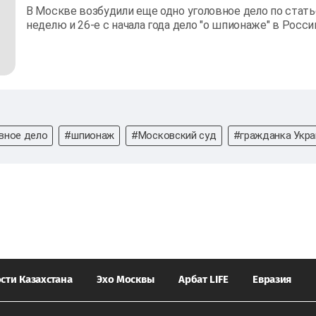
В Москве возбудили еще одно уголовное дело по статье
неделю и 26-е с начала года дело "о шпионаже" в Росс
вное дело
#шпионаж
#Московский суд
#гражданка Укр
сти Казахстана
Эхо Москвы
Арбат LIFE
Евразия