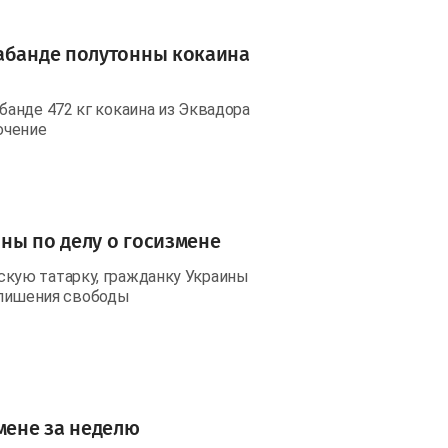
рабанде полутонны кокаина
анде 472 кг кокаина из Эквадора
ючение
ны по делу о госизмене
кую татарку, гражданку Украины
т лишения свободы
мене за неделю