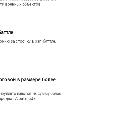
сти военных объектов
баттле
онию за строчку в рэп-баттле.
логовой в размере более
неуплате налогов на сумму более
редает Arbat.media.