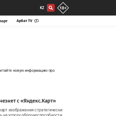
KZ
Арбат TV
порт
 Читайте новую информацию про
чезнет с «Яндекс.Карт»
карт изображения стратегически
 на угрозу обороноспособности