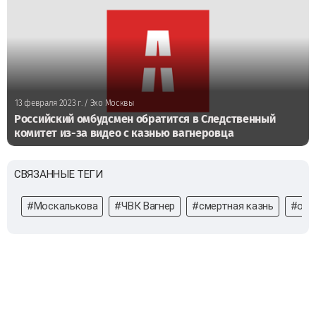
13 февраля 2023 г.
/ Эхо Москвы
Российский омбудсмен обратится в Следственный
комитет из-за видео с казнью вагнеровца
СВЯЗАННЫЕ ТЕГИ
#Москалькова
#ЧВК Вагнер
#смертная казнь
#омб