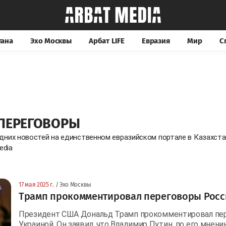
тана
Эхо Москвы
Арбат LIFE
Евразия
Мир
С
ПЕРЕГОВОРЫ
едних новостей на единственном евразийском портале в Казахст
edia
17 мая 2025 г.
/ Эхо Москвы
Трамп прокомментировал переговоры Росс
Президент США Дональд Трамп прокомментировал пе
Украиной. Он заявил, что Владимир Путин, по его мнению