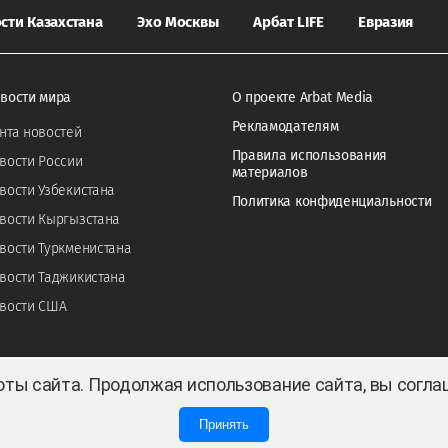
сти Казахстана
Эхо Москвы
Арбат LIFE
Евразия
вости мира
О проекте Arbat Media
Рекламодателям
нта новостей
Правила использования
вости России
материалов
вости Узбекистана
Политика конфиденциальности
вости Кыргызстана
вости Туркменистана
вости Таджикистана
вости США
оты сайта. Продолжая использование сайта, вы согл
Принять