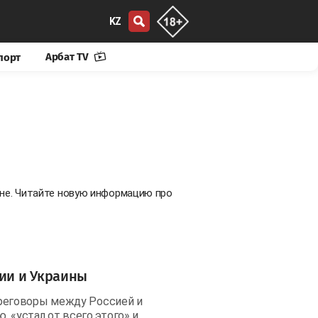
KZ
Арбат TV
порт
ане. Читайте новую информацию про
ии и Украины
реговоры между Россией и
, «устал от всего этого» и