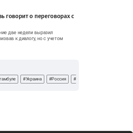
вь говорит о переговорах с
ние две недели выразил
извав к диалогу, но с учетом
тамбуле
#Украина
#Россия
#Стамбул
#Украинский де