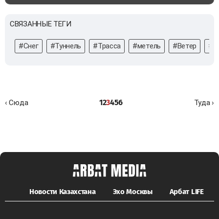
СВЯЗАННЫЕ ТЕГИ
#Снег
#Туннель
#Трасса
#метель
#Ветер
#к
1
2
3
4
5
6
‹ Сюда
Туда ›
Новости Казахстана
Эхо Москвы
Арбат LIFE