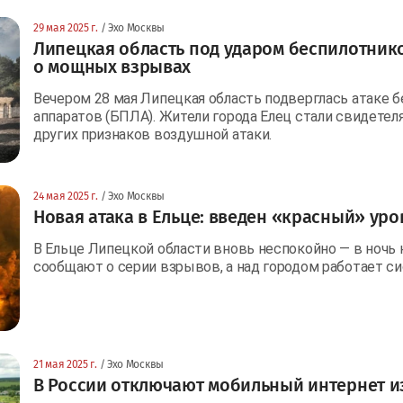
29 мая 2025 г.
/ Эхо Москвы
Липецкая область под ударом беспилотник
о мощных взрывах
Вечером 28 мая Липецкая область подверглась атаке 
аппаратов (БПЛА). Жители города Елец стали свидете
других признаков воздушной атаки.
24 мая 2025 г.
/ Эхо Москвы
Новая атака в Ельце: введен «красный» ур
В Ельце Липецкой области вновь неспокойно — в ночь
сообщают о серии взрывов, а над городом работает с
21 мая 2025 г.
/ Эхо Москвы
В России отключают мобильный интернет из