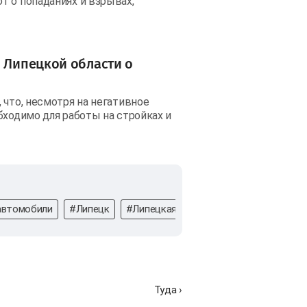
т о попаданиях и взрывах,
р Липецкой области о
 что, несмотря на негативное
бходимо для работы на стройках и
автомобили
#Липецк
#Липецкая область
#Атака дронов
Туда ›