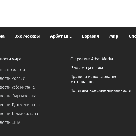
на
Эхо Москвы
Арбат LIFE
Евразия
Мир
Сп
вости мира
О проекте Arbat Media
Рекламодателям
нта новостей
Правила использования
вости России
материалов
вости Узбекистана
Политика конфиденциальности
вости Кыргызстана
вости Туркменистана
вости Таджикистана
вости США