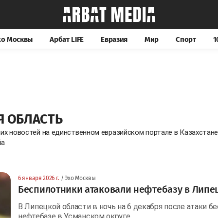
хо Москвы
Арбат LIFE
Евразия
Мир
Спорт
1
Я ОБЛАСТЬ
них новостей на единственном евразийском портале в Казахстан
ia
6 января 2026 г.
/ Эхо Москвы
Беспилотники атаковали нефтебазу в Липе
В Липецкой области в ночь на 6 декабря после атаки 
нефтебазе в Усманском округе,