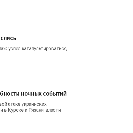
аслись
паж успел катапультироваться,
обности ночных событий
вой атаке украинских
в Курске и Рязани, власти