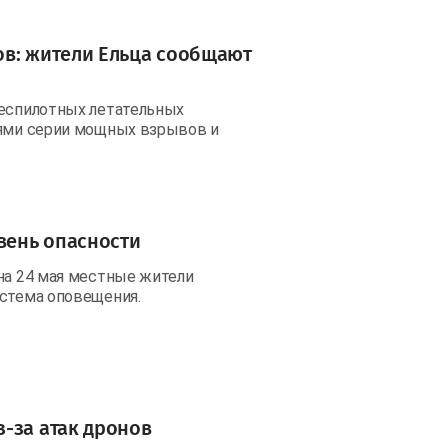
ов: жители Ельца сообщают
беспилотных летательных
лями серии мощных взрывов и
овень опасности
 на 24 мая местные жители
истема оповещения.
-за атак дронов