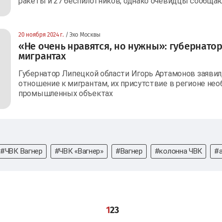
ракеты и 27 беспилотников, однако очевидцы сообщаю
20 ноября 2024 г.
/ Эхо Москвы
«Не очень нравятся, но нужны»: губернато
мигрантах
Губернатор Липецкой области Игорь Артамонов заявил,
отношение к мигрантам, их присутствие в регионе нео
промышленных объектах
#ЧВК Вагнер
#ЧВК «Вагнер»
#Вагнер
#колонна ЧВК
#
1
2
3