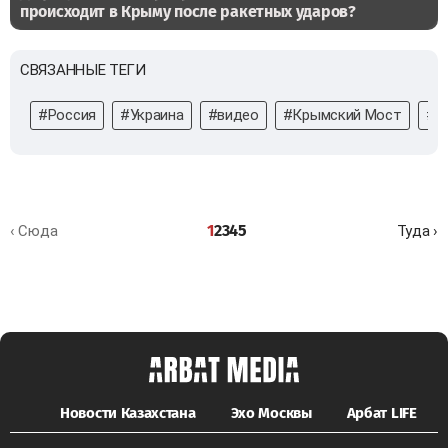
происходит в Крыму после ракетных ударов?
СВЯЗАННЫЕ ТЕГИ
#Россия
#Украина
#видео
#Крымский Мост
#к
1
2
3
4
5
‹ Сюда
Туда ›
Новости Казахстана
Эхо Москвы
Арбат LIFE