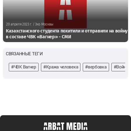
20 апреля 2023 г.
/ Эхо Москвы
Казахстанского студента похитили и отправили на войну
в составе ЧВК «Вагнер» - СМИ
СВЯЗАННЫЕ ТЕГИ
#ЧВК Вагнер
#Кража человека
#вербовка
#Война 