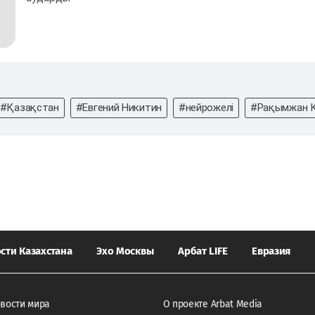
#Қазақстан
#Евгений Никитин
#нейрожелі
#Рақымжан 
сти Казахстана
Эхо Москвы
Арбат LIFE
Евразия
вости мира
О проекте Arbat Media