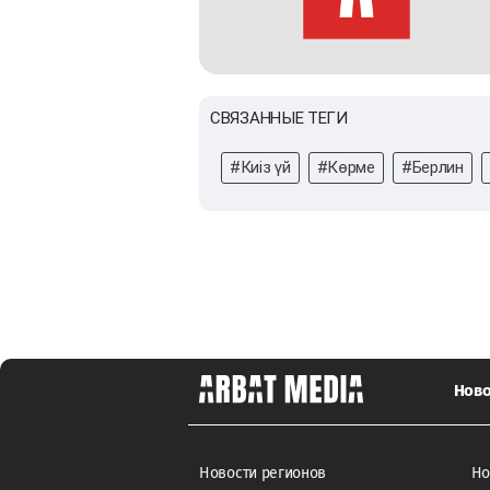
СВЯЗАННЫЕ ТЕГИ
#Киіз үй
#Көрме
#Берлин
Ново
Новости регионов
Но