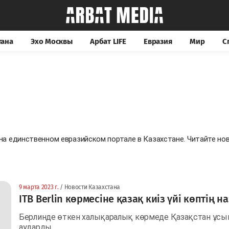
тана
Эхо Москвы
Арбат LIFE
Евразия
Мир
С
 на единственном евразийском портале в Казахстане. Читайте н
9 марта 2023 г.
/ Новости Казахстана
ITB Berlin көрмесіне қазақ киіз үйі көптің 
Берлинде өткен халықаралық көрмеде Қазақстан ұсынғ
аударды