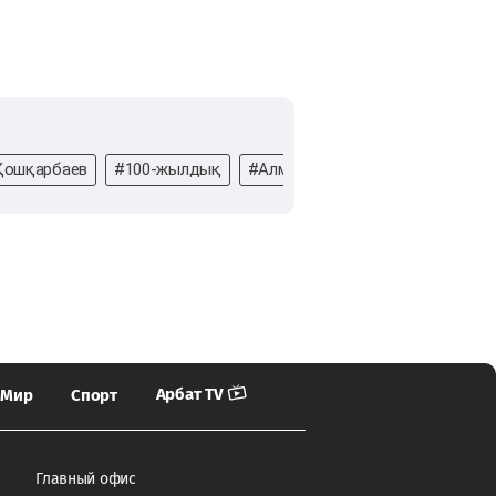
Қошқарбаев
#100-жылдық
#Алматы
#секс және иудаиз
Арбат TV
Мир
Спорт
Главный офис