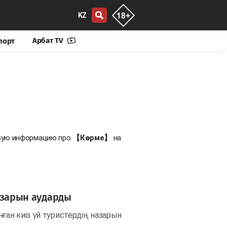
KZ
Арбат TV
порт
овую информацию про
【Көрме】
на
назарын аударды
ан киіз үй туристердің назарын