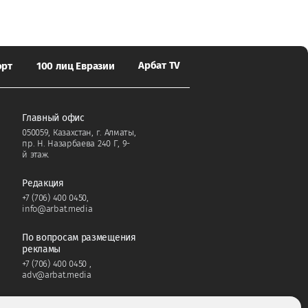
Арбат TV
орт
100 лиц Евразии
Главный офис
050059, Казахстан, г. Алматы,
пр. Н. Назарбаева 240 Г, 9-
й этаж.
Редакция
+7 (706) 400 0450
,
info@arbat.media
По вопросам размещения
рекламы
+7 (706) 400 0450
,
adv@arbat.media