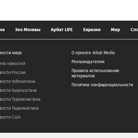
на
Эхо Москвы
Арбат LIFE
Евразия
Мир
Сп
вости мира
О проекте Arbat Media
Рекламодателям
нта новостей
Правила использования
вости России
материалов
вости Узбекистана
Политика конфиденциальности
вости Кыргызстана
вости Туркменистана
вости Таджикистана
вости США