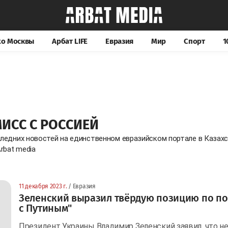
хо Москвы
Арбат LIFE
Евразия
Мир
Спорт
1
ИСС С РОССИЕЙ
следних новостей на единственном евразийском портале в Казах
rbat media
11 декабря 2023 г.
/ Евразия
Зеленский выразил твёрдую позицию по п
с Путиным"
Президент Украины Владимир Зеленский заявил, что не