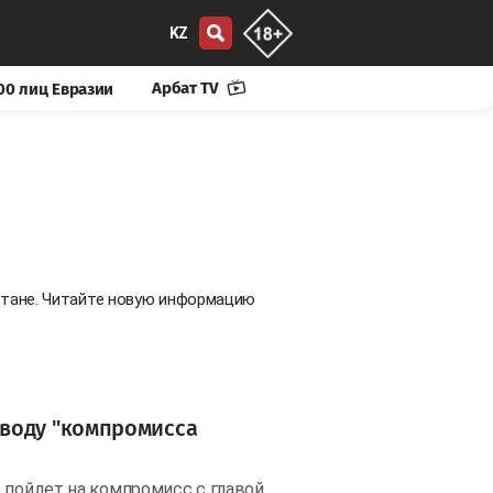
KZ
Арбат TV
00 лиц Евразии
стане. Читайте новую информацию
оводу "компромисса
 пойдет на компромисс с главой