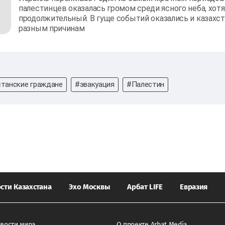
палестинцев оказалась громом среди ясного неба, хот
продолжительный. В гуще событий оказались и казахст
разным причинам
станские граждане
#эвакуация
#Палестин
сти Казахстана
Эхо Москвы
Арбат LIFE
Евразия
вости мира
О проекте Arbat Media