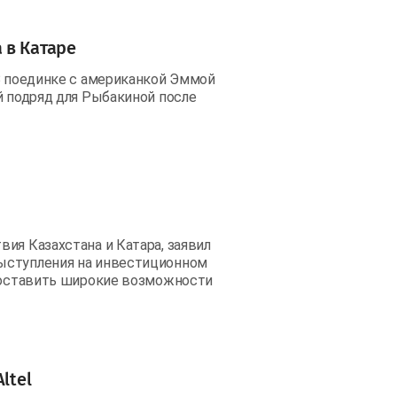
 в Катаре
 В поединке с американкой Эммой
й подряд для Рыбакиной после
ия Казахстана и Катара, заявил
ыступления на инвестиционном
едоставить широкие возможности
ltel