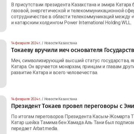
В присутствии президента Казахстана и эмира Катара 
газовой, энергетической и телекоммуникационной сфер
сотрудничестве в области телекоммуникаций между «
и катарским холдингом Power International Holding WLL.
14 февраля 2024 г.
/ Новости Казахстана
Токаеву вручили меч основателя Государств
Меч, символизирующий высший статус государства, я
Катара. Он вручается монархам, принцам и главам други
развитие Катара и всего человечества.
14 февраля 2024 г.
/ Новости Казахстана
Президент Токаев провел переговоры с Эм
По итогам переговоров Президента Касым-Жомарта Т
Катар шейха Тамима бен Хамада Аль Тани был подписа
передает Arbat.media.