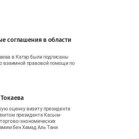
ые соглашения в области
аева в Катар были подписаны
 о взаимной правовой помощи по
 Токаева
кую оценку визиту президента
изитом президента Касым-
 торгово-экономических
амим бен Хамад Аль Тани.