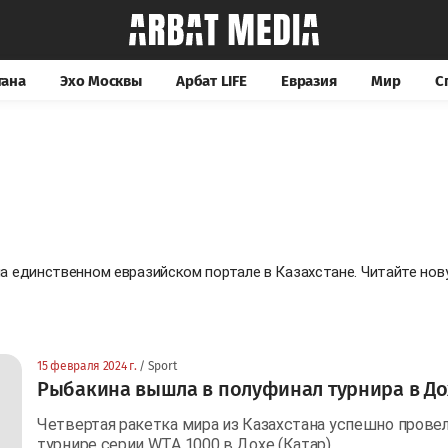
тана
Эхо Москвы
Арбат LIFE
Евразия
Мир
С
на единственном евразийском портале в Казахстане. Читайте н
15 февраля 2024 г.
/ Sport
Рыбакина вышла в полуфинал турнира в До
Четвертая ракетка мира из Казахстана успешно прове
турнире серии WTA 1000 в Дохе (Катар).