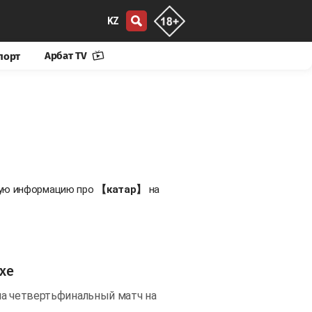
KZ
Арбат TV
порт
овую информацию про
【катар】
на
хе
ла четвертьфинальный матч на