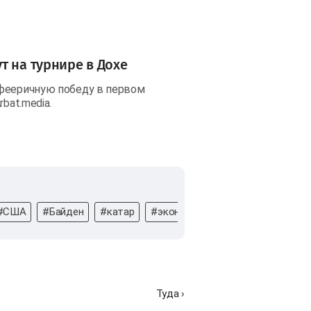
т на турнире в Дохе
 фееричную победу в первом
bat.media.
#США
#Байден
#катар
#экономический форум
#Каза
Туда ›