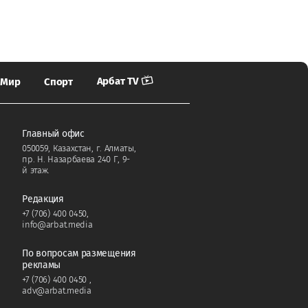
Арбат TV
Мир
Спорт
Главный офис
050059, Казахстан, г. Алматы,
пр. Н. Назарбаева 240 Г, 9-
й этаж.
Редакция
+7 (706) 400 0450
,
info@arbat.media
По вопросам размещения
рекламы
+7 (706) 400 0450
,
adv@arbat.media