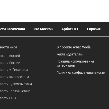
сти Казахстана
Эхо Москвы
Арбат LIFE
Евразия
вости мира
О проекте Arbat Media
Рекламодателям
нта новостей
Правила использования
вости России
материалов
вости Узбекистана
Политика конфиденциальности
вости Кыргызстана
вости Туркменистана
вости Таджикистана
вости США