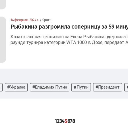
14 февраля 2024 г.
/ Sport
Рыбакина разгромила соперницу за 59 мину
Казахстанская теннисистка Елена Рыбакина одержала
раунде турнира категории WTA 1000 в Дохе, передает Ar
в
#Украина
#Владимир Путин
#Путин
#Президент
1
2
3
4
5
6
7
8