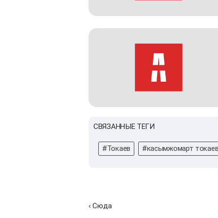
СВЯЗАННЫЕ ТЕГИ
#Токаев
#касымжомарт токае
‹ Сюда