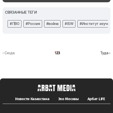
СВЯЗАННЫЕ ТЕГИ
#ПВО
#Россия
#война
#ISW
#Институт изучени
1
2
3
‹ Сюда
Туда ›
Новости Казахстана
Эхо Москвы
Арбат LIFE