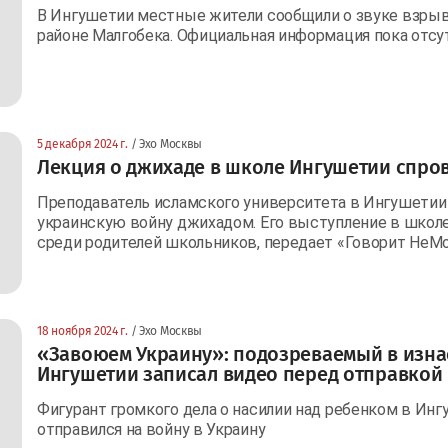
В Ингушетии местные жители сообщили о звуке взрыв
районе Малгобека. Официальная информация пока отсу
5 декабря 2024 г.
/ Эхо Москвы
Лекция о джихаде в школе Ингушетии спро
Преподаватель исламского университета в Ингушетии 
украинскую войну джихадом. Его выступление в школе
среди родителей школьников, передает «Говорит НеМ
18 ноября 2024 г.
/ Эхо Москвы
«Завоюем Украину»: подозреваемый в изна
Ингушетии записал видео перед отправкой
Фигурант громкого дела о насилии над ребенком в И
отправился на войну в Украину