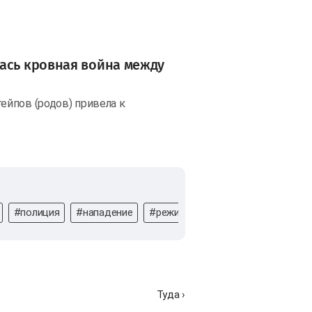
ась кровная война между
йпов (родов) привела к
#полиция
#нападение
#режим КТО
#КТО
#боевик
Туда ›