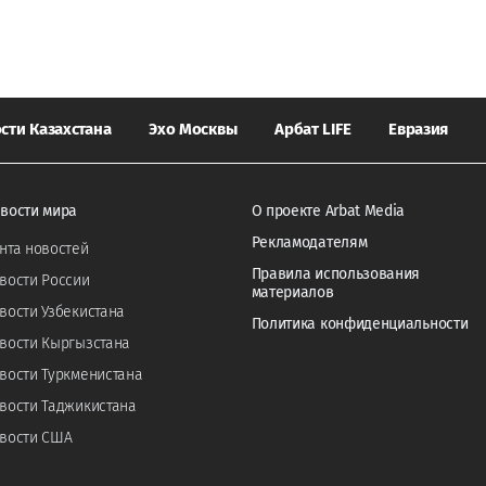
сти Казахстана
Эхо Москвы
Арбат LIFE
Евразия
вости мира
О проекте Arbat Media
Рекламодателям
нта новостей
Правила использования
вости России
материалов
вости Узбекистана
Политика конфиденциальности
вости Кыргызстана
вости Туркменистана
вости Таджикистана
вости США