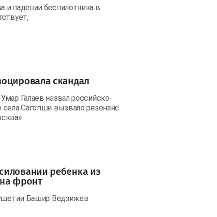
а и падении беспилотника в
тствует,
воцировала скандал
Умар Галаев назвал российско-
 села Сагопши вызвало резонанс
осква»
силовании ребенка из
 на фронт
нгушетии Башир Ведзижев