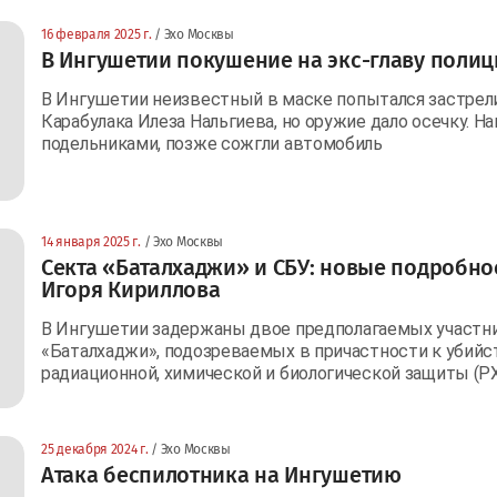
16 февраля 2025 г.
/ Эхо Москвы
В Ингушетии покушение на экс-главу полиц
В Ингушетии неизвестный в маске попытался застрел
Карабулака Илеза Нальгиева, но оружие дало осечку. 
подельниками, позже сожгли автомобиль
14 января 2025 г.
/ Эхо Москвы
Секта «Баталхаджи» и СБУ: новые подробно
Игоря Кириллова
В Ингушетии задержаны двое предполагаемых участн
«Баталхаджи», подозреваемых в причастности к убийс
радиационной, химической и биологической защиты (РХ
25 декабря 2024 г.
/ Эхо Москвы
Атака беспилотника на Ингушетию