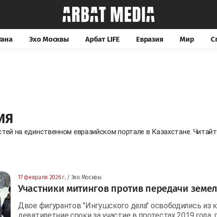
тана
Эхо Москвы
Арбат LIFE
Евразия
Мир
С
ИЯ
стей на единственном евразийском портале в Казахстане. Читай
17 февраля 2026 г.
/ Эхо Москвы
Участники митингов против передачи земел
Двое фигурантов "Ингушского дела" освободились из 
девятилетние сроки за участие в протестах 2019 года, 