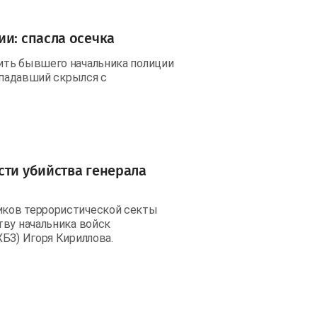
ии: спасла осечка
ить бывшего начальника полиции
Нападавший скрылся с
сти убийства генерала
иков террористической секты
тву начальника войск
БЗ) Игоря Кириллова.