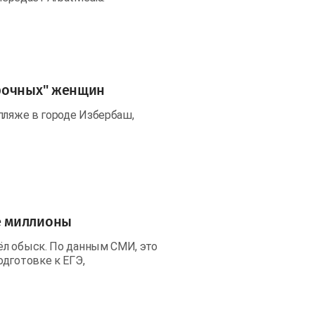
орочных" женщин
пляже в городе Избербаш,
е миллионы
ёл обыск. По данным СМИ, это
дготовке к ЕГЭ,