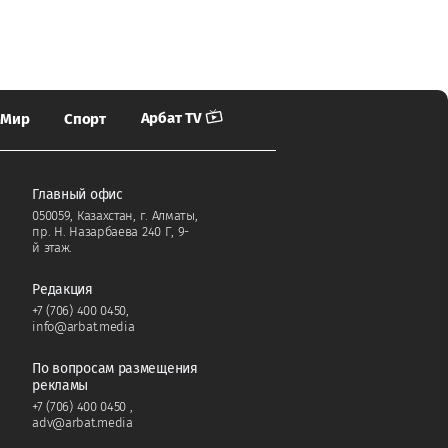
Арбат TV
Мир
Спорт
Главный офис
050059, Казахстан, г. Алматы,
пр. Н. Назарбаева 240 Г, 9-
й этаж.
Редакция
+7 (706) 400 0450
,
info@arbat.media
По вопросам размещения
рекламы
+7 (706) 400 0450
,
adv@arbat.media