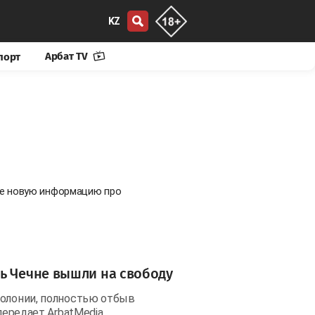
KZ
Арбат TV
порт
те новую информацию про
ь Чечне вышли на свободу
колонии, полностью отбыв
передает ArbatMedia.