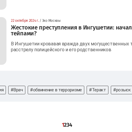
22 октября 2024 г.
/ Эхо Москвы
Жестокие преступления в Ингушетии: начал
тейпами?
В Ингушетии кровавая вражда двух могущественных те
расстрелу полицейского и его родственников
ия
#Врач
#обвинение в терроризме
#Теракт
#розыск
1
2
3
4