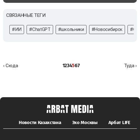
СВЯЗАННЫЕ ТЕГИ
#ИИ
#ChatGPT
#школьники
#Новосибирск
#Сер
1
2
3
4
5
6
7
‹ Сюда
Туда ›
Новости Казахстана
Эхо Москвы
Арбат LIFE