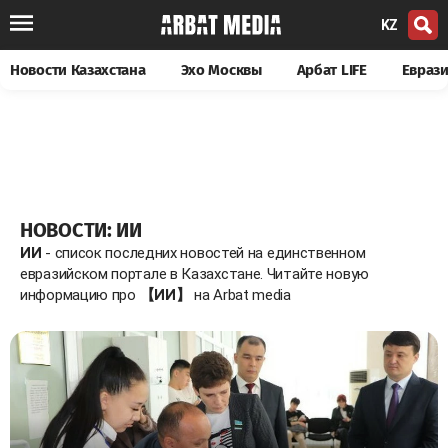
KZ
Новости Казахстана
Эхо Москвы
Арбат LIFE
Евраз
НОВОСТИ: ИИ
ИИ
- список последних новостей на единственном
евразийском портале в Казахстане. Читайте новую
информацию про
【ИИ】
на Arbat media