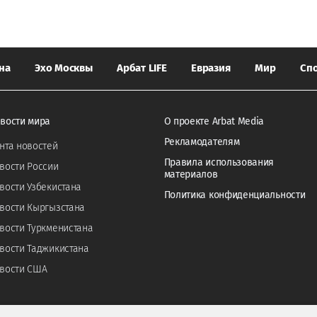
на
Эхо Москвы
Арбат LIFE
Евразия
Мир
Сп
вости мира
О проекте Arbat Media
Рекламодателям
нта новостей
Правила использования
вости России
материалов
вости Узбекистана
Политика конфиденциальности
вости Кыргызстана
вости Туркменистана
вости Таджикистана
вости США