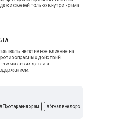
одажи свечей только внутри храма
GTA
азывать негативное влияние на
противоправных действий.
ресами своих детей и
содержанием.
#Протаранил храм
#Угнал внедорожник