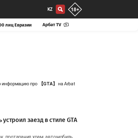
KZ
Арбат TV
00 лиц Евразии
ую информацию про
【GTA】
на Arbat
 устроил заезд в стиле GTA
к, протаранил храм, автомобиль