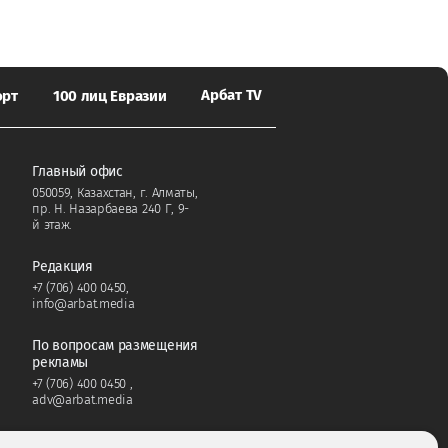
Арбат TV
орт
100 лиц Евразии
Главный офис
050059, Казахстан, г. Алматы,
пр. Н. Назарбаева 240 Г, 9-
й этаж.
Редакция
+7 (706) 400 0450
,
info@arbat.media
По вопросам размещения
рекламы
+7 (706) 400 0450
,
adv@arbat.media