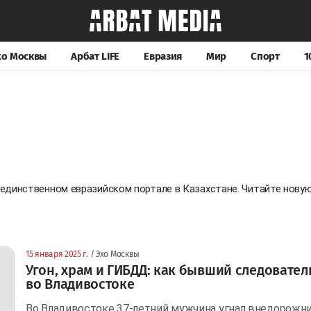
хо Москвы
Арбат LIFE
Евразия
Мир
Спорт
1
а единственном евразийском портале в Казахстане. Читайте нов
15 января 2025 г.
/ Эхо Москвы
Угон, храм и ГИБДД: как бывший следователь
во Владивостоке
Во Владивостоке 37-летний мужчина угнал внедорожни