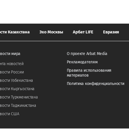
сти Казахстана
Эхо Москвы
Арбат LIFE
Евразия
вости мира
О проекте Arbat Media
Рекламодателям
нта новостей
Правила использования
вости России
материалов
вости Узбекистана
Политика конфиденциальности
вости Кыргызстана
вости Туркменистана
вости Таджикистана
вости США