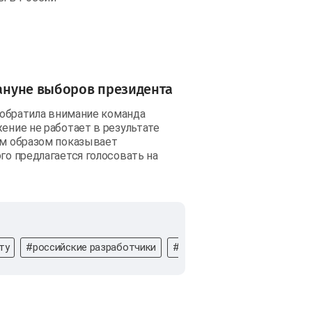
кануне выборов президента
о обратила внимание команда
ение не работает в результате
ым образом показывает
го предлагается голосовать на
ту
#российские разработчики
#монетизации
#Гугл
#