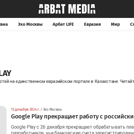
тана
Эхо Москвы
Арбат LIFE
Евразия
Мир
С
LAY
остей на единственном евразийском портале в Казахстане. Чита
13 декабря 2024 г.
/ Эхо Москвы
Google Play прекращает работу с российск
Google Play с 26 декабря прекращает обрабатывать пл
разработчиков, чьи банковские счета зарегистрирова