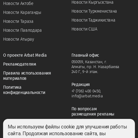
Новости Кыргызстана
Новости Актобе
Новости Туркменистана
Новости Караганды
Новости Таджикистана
Новости Тараза
Новости США
Новости Павлодара
Новости Атырау
О проекте Arbat Media
Главный офис
050059, Казахстан, г.
Рекламодателям
Алматы, пр. Н. Назарбаева
240 Г, 9-й этаж.
Правила использования
материалов
Редакция
Политика
+7 (706) 400 0450
,
конфиденциальности
info@arbat.media
По вопросам
размещения рекламы
+7 (706) 400 0450
,
adv@arbat.media
Мы используем файлы cookie для улучшения работы
сайта. Продолжая использование сайта, вы