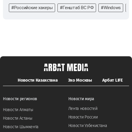
#Российские хакеры
#Генштаб ВС РФ
#Windows
#
Новости Казахстана
Эхо Москвы
Арбат LIFE
Новости регионов
Новости мира
Лента новостей
Новости Алматы
Новости России
Новости Астаны
Новости Узбекистана
Новости Шымкента